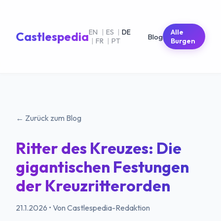
EN
|
ES
|
DE
Alle
Castlespedia
Blog
|
FR
|
PT
Burgen
← Zurück zum Blog
Ritter des Kreuzes: Die
gigantischen Festungen
der Kreuzritterorden
21.1.2026
•
Von Castlespedia-Redaktion