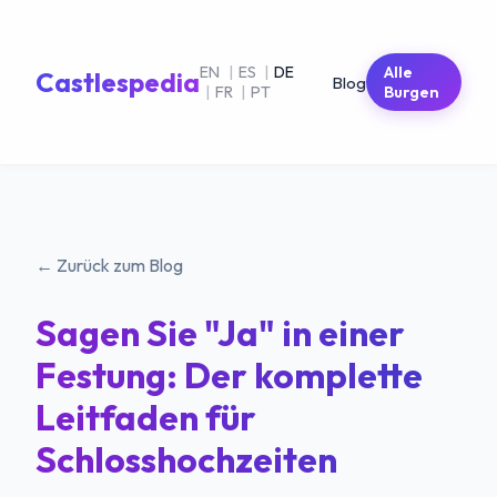
EN
|
ES
|
DE
Alle
Castlespedia
Blog
|
FR
|
PT
Burgen
← Zurück zum Blog
Sagen Sie "Ja" in einer
Festung: Der komplette
Leitfaden für
Schlosshochzeiten