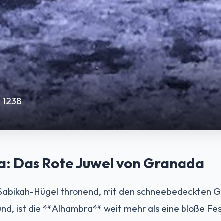
 1238
a: Das Rote Juwel von Granada
abikah-Hügel thronend, mit den schneebedeckten Gip
d, ist die **Alhambra** weit mehr als eine bloße Fes