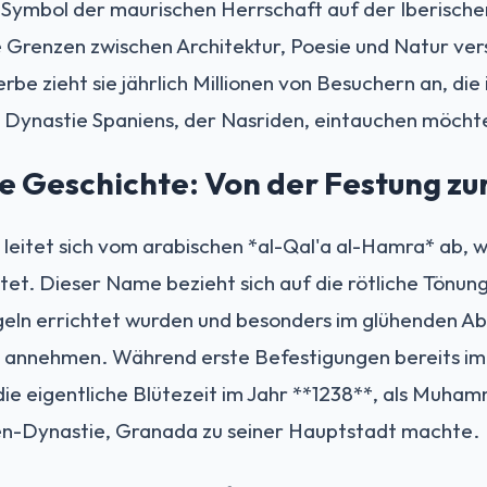
ve Symbol der maurischen Herrschaft auf der Iberische
 Grenzen zwischen Architektur, Poesie und Natur ver
e zieht sie jährlich Millionen von Besuchern an, die 
n Dynastie Spaniens, der Nasriden, eintauchen möcht
die Geschichte: Von der Festung z
eitet sich vom arabischen *al-Qal'a al-Hamra* ab, w
et. Dieser Name bezieht sich auf die rötliche Tönun
eln errichtet wurden und besonders im glühenden A
 annehmen. Während erste Befestigungen bereits im
die eigentliche Blütezeit im Jahr **1238**, als Muhamm
n-Dynastie, Granada zu seiner Hauptstadt machte.