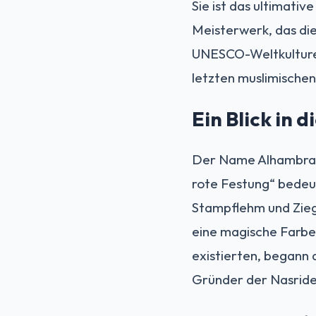
Sie ist das ultimati
Meisterwerk, das die
UNESCO-Weltkulturerb
letzten muslimische
Ein Blick in 
Der Name Alhambra l
rote Festung“ bedeut
Stampflehm und Zieg
eine magische Farbe
existierten, begann 
Gründer der Nasride