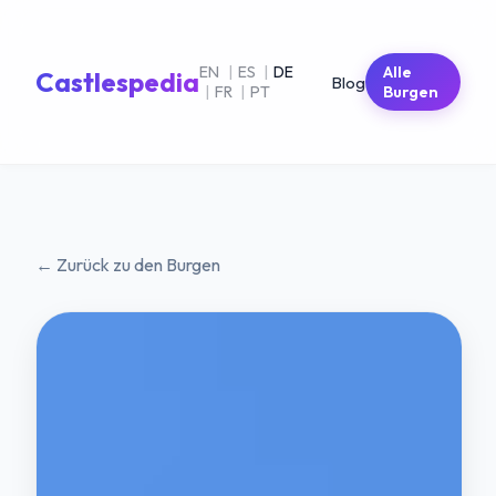
EN
|
ES
|
DE
Alle
Castlespedia
Blog
|
FR
|
PT
Burgen
← Zurück zu den Burgen