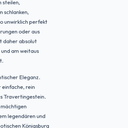
 steilen,
n schlanken,
 unwirklich perfekt
sprungen oder aus
t daher absolut
e und am weitaus
t.
ntischer Eleganz.
 einfache, rein
s Travertingestein.
r mächtigen
 dem legendären und
gotischen Königsburg