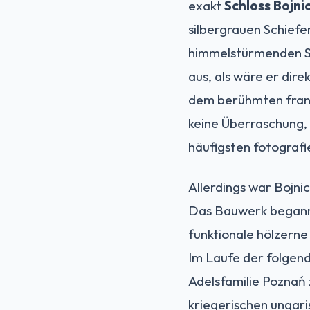
exakt
Schloss Bojni
silbergrauen Schiefe
himmelstürmenden Spi
aus, als wäre er dir
dem berühmten franzö
keine Überraschung,
häufigsten fotografi
Allerdings war Bojni
Das Bauwerk begann s
funktionale hölzern
Im Laufe der folgen
Adelsfamilie Poznań 
kriegerischen ungari