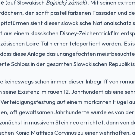
ce
(auf Slowakisch
Bojnický zámok
). Mit seinen extrem
rdächern, den sanft pastellfarbenen Fassaden und de
tztürmen sieht dieser slowakische Nationalschatz so
ekt aus einem klassischen Disney-Zeichentrickfilm ent
sischen Loire-Tal hierher teleportiert worden. Es is
 dass diese Anlage das unangefochten meistbesucht
erte Schloss in der gesamten Slowakischen Republik is
ce keineswegs schon immer dieser Inbegriff von roma
eine Existenz im rauen 12. Jahrhundert als eine sehr
e Verteidigungsfestung auf einem markanten Hügel au
den, oft gewaltsamen Jahrhunderte wurde es von de
zunächst in massivem Stein neu errichtet, dann von
schen König Matthias Corvinus zu einer wehrhaften, 