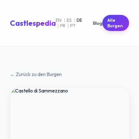
EN
|
ES
|
DE
Alle
Castlespedia
Blog
|
FR
|
PT
Burgen
← Zurück zu den Burgen