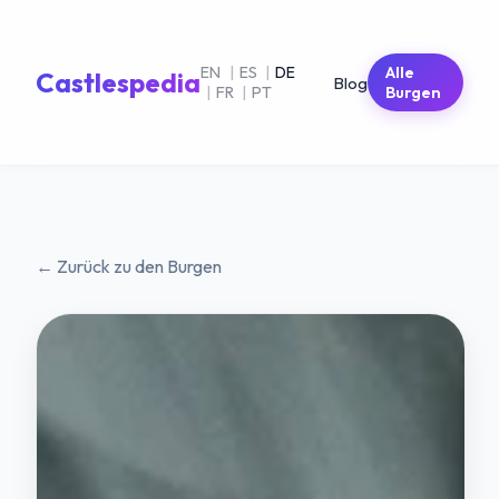
EN
|
ES
|
DE
Alle
Castlespedia
Blog
|
FR
|
PT
Burgen
← Zurück zu den Burgen