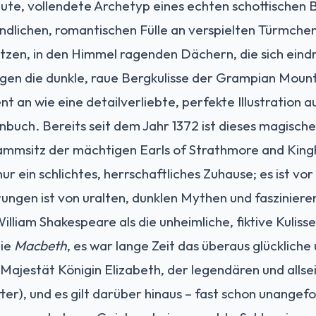
lute, vollendete Archetyp eines echten schottischen 
endlichen, romantischen Fülle an verspielten Türmche
zen, in den Himmel ragenden Dächern, die sich eindr
gen die dunkle, raue Bergkulisse der Grampian Mount
 an wie eine detailverliebte, perfekte Illustration a
uch. Bereits seit dem Jahr 1372 ist dieses magische
mmsitz der mächtigen Earls of Strathmore and King
nur ein schlichtes, herrschaftliches Zuhause; es ist vor
ungen ist von uralten, dunklen Mythen und faszinier
liam Shakespeare als die unheimliche, fiktive Kulisse
die
Macbeth
, es war lange Zeit das überaus glücklich
 Majestät Königin Elizabeth, der legendären und alls
er), und es gilt darüber hinaus – fast schon unangefo