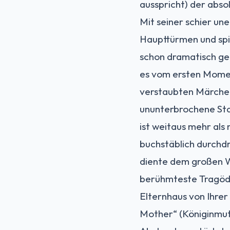
ausspricht) der abso
Mit seiner schier un
Haupttürmen und spit
schon dramatisch ge
es vom ersten Moment
verstaubten Märchenb
ununterbrochene Sta
ist weitaus mehr als 
buchstäblich durchdr
diente dem großen Wil
berühmteste Tragö
Elternhaus von Ihrer
Mother“ (Königinmutt