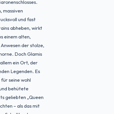
Baronenschlosses.
n, massiven
ucksvoll und fast
ains abheben, wirkt
us einem alten,
 Anwesen der stolze,
horne. Doch Glamis
 allem ein Ort, der
enden Legenden. Es
 für seine wohl
e und behütete
eits geliebten „Queen
chten – als das mit