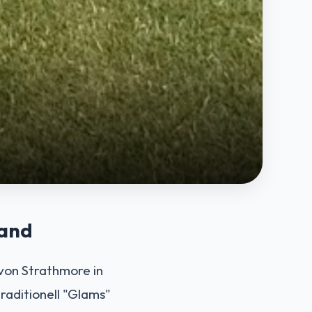
land
 von Strathmore in
raditionell "Glams"