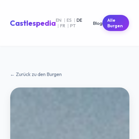
EN
|
ES
|
DE
Alle
Castlespedia
Blog
|
FR
|
PT
Burgen
← Zurück zu den Burgen