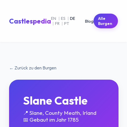
EN
|
ES
|
DE
Alle
Castlespedia
Blog
|
FR
|
PT
Burgen
← Zurück zu den Burgen
Slane Castle
📍 Slane, County Meath, Irland
📅 Gebaut im Jahr 1785