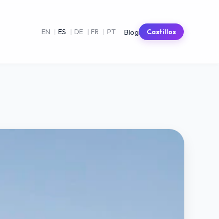
Blog
EN
|
ES
|
DE
|
FR
|
PT
Castillos