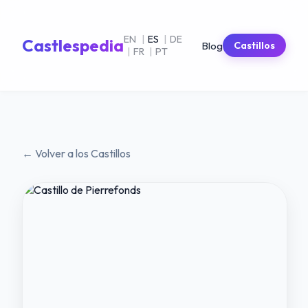
EN
|
ES
|
DE
Castlespedia
Blog
Castillos
|
FR
|
PT
← Volver a los Castillos