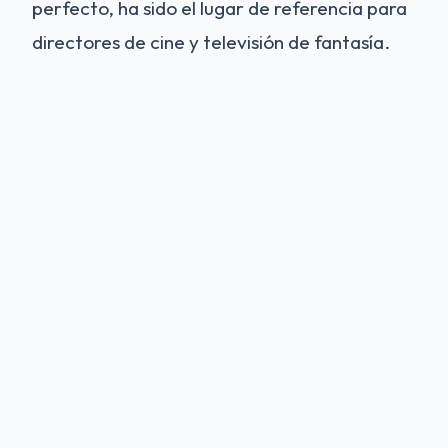
perfecto, ha sido el lugar de referencia para
directores de cine y televisión de fantasía.
Merlin de la BBC:
La mayoría de los
fans modernos reconocen a Pierrefonds
como
Camelot
. Casi todas las tomas
exteriores y escenas del patio de la
exitosa serie de la BBC
Merlin
se
filmaron aquí. Puedes pararte en los
mismos escalones donde Arturo fue
coronado rey.
El Hombre de la Máscara de Hierro:
La película de 1998 protagonizada por
Leonardo DiCaprio también utilizó el