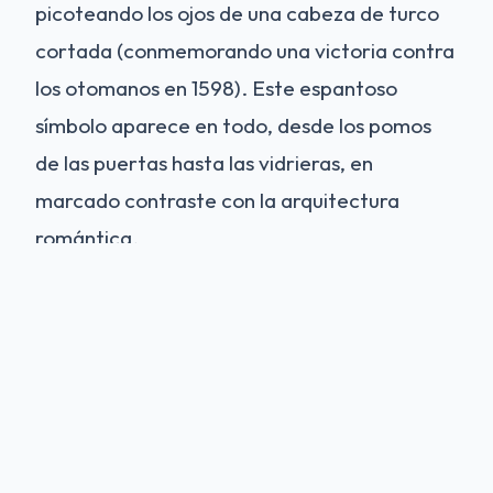
picoteando los ojos de una cabeza de turco
cortada (conmemorando una victoria contra
los otomanos en 1598). Este espantoso
símbolo aparece en todo, desde los pomos
de las puertas hasta las vidrieras, en
marcado contraste con la arquitectura
romántica.
Las Cocinas
Uno de los puntos más destacados para
muchos visitantes es la cocina del castillo.
Situada en el sótano, era una maravilla