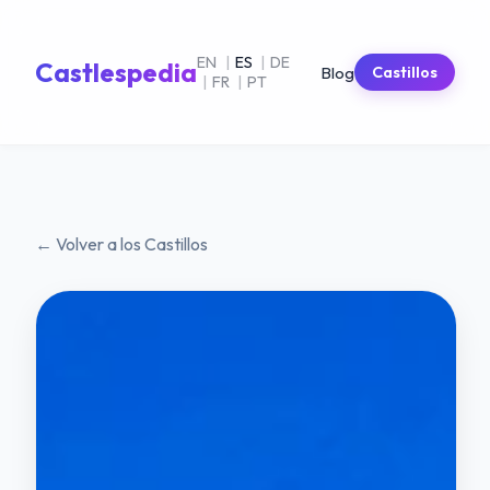
EN
|
ES
|
DE
Castlespedia
Blog
Castillos
|
FR
|
PT
← Volver a los Castillos