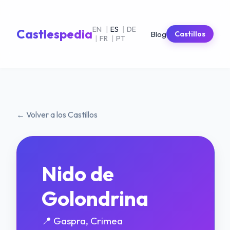
EN
|
ES
|
DE
Castlespedia
Blog
Castillos
|
FR
|
PT
← Volver a los Castillos
Nido de
Golondrina
📍 Gaspra, Crimea