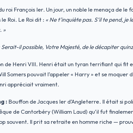
u roi François Ier. Un jour, un noble le menaça de le f
le Roi. Le Roi dit :
« Ne t’inquiète pas. S’il te pend, je 
. »
 Serait-il possible, Votre Majesté, de le décapiter qui
 de Henri VIII. Henri était un tyran terrifiant qui fit
ll Somers pouvait l’appeler « Harry » et se moquer de 
ri appréciait vraiment.
g :
Bouffon de Jacques Ier d’Angleterre. Il était si po
êque de Cantorbéry (William Laud) qu’il fut finalemen
trop souvent. Il prit sa retraite en homme riche — prouv