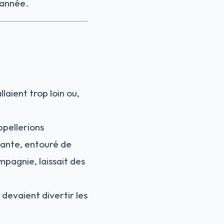
l’année.
laient trop loin ou,
pellerions
tante, entouré de
pagnie, laissait des
devaient divertir les