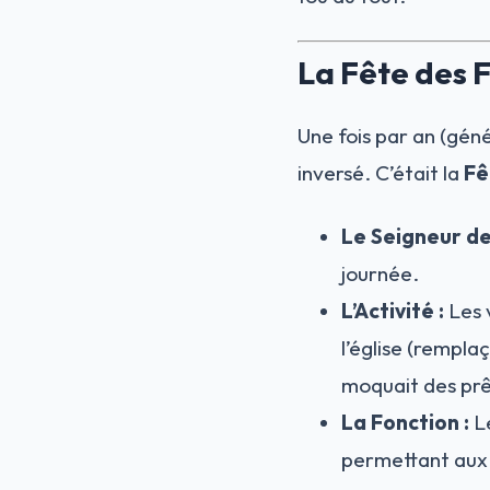
La Fête des 
Une fois par an (gén
inversé. C’était la
Fê
Le Seigneur de 
journée.
L’Activité :
Les v
l’église (remplaç
moquait des prê
La Fonction :
Le
permettant aux 