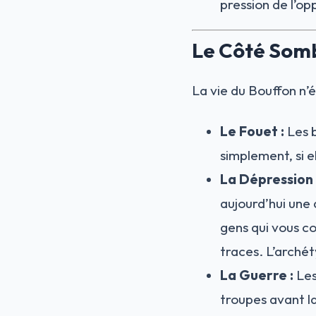
pression de l’op
Le Côté Somb
La vie du Bouffon n’
Le Fouet :
Les b
simplement, si el
La Dépression 
aujourd’hui une
gens qui vous c
traces. L’archéty
La Guerre :
Les
troupes avant la