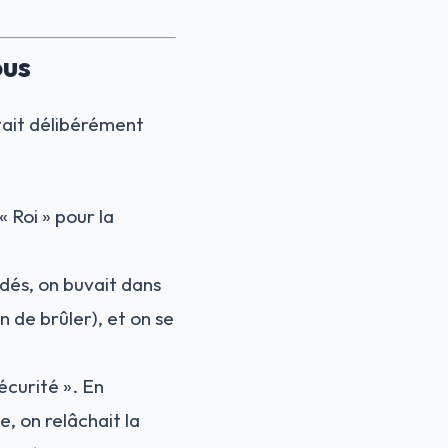
ous
tait délibérément
 Roi » pour la
 dés, on buvait dans
n de brûler), et on se
curité ». En
, on relâchait la