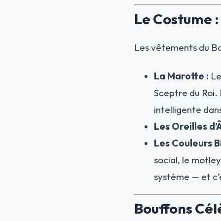
Le Costume :
Les vêtements du Bo
La Marotte :
Le
Sceptre du Roi. 
intelligente dans
Les Oreilles d’
Les Couleurs B
social, le motle
système — et c’e
Bouffons Cél