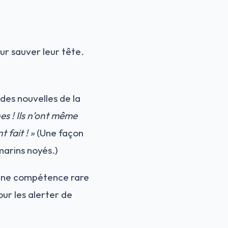
our sauver leur tête.
des nouvelles de la
es ! Ils n’ont même
 fait ! »
(Une façon
marins noyés.)
t une compétence rare
our les alerter de