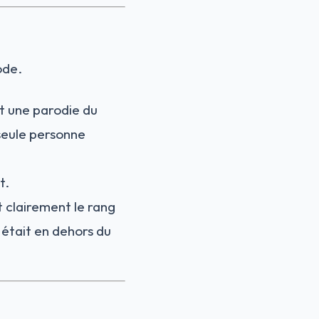
ode.
t une parodie du
 seule personne
t.
 clairement le rang
 était en dehors du