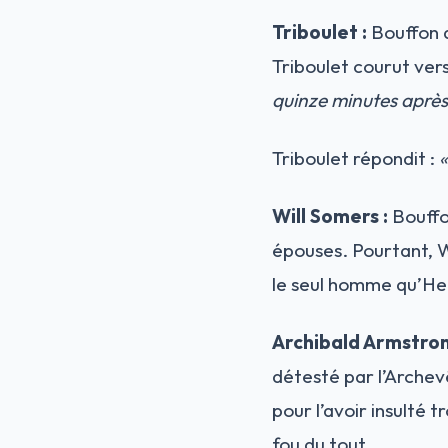
Triboulet :
Bouffon d
Triboulet courut vers 
quinze minutes après
Triboulet répondit :
«
Will Somers :
Bouffon
épouses. Pourtant, Wi
le seul homme qu’Hen
Archibald Armstron
détesté par l’Archev
pour l’avoir insulté 
fou du tout.