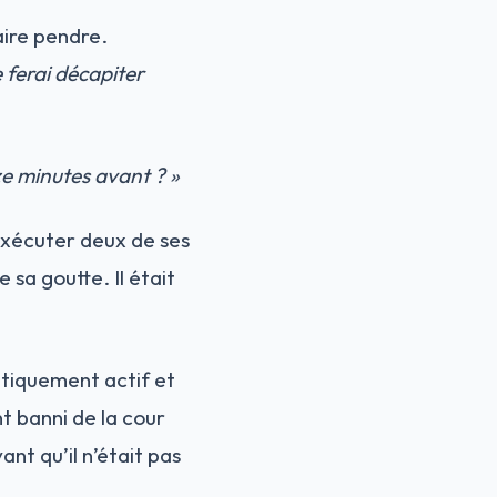
aire pendre.
le ferai décapiter
nze minutes
avant
? »
 exécuter deux de ses
sa goutte. Il était
litiquement actif et
t banni de la cour
ant qu’il n’était pas