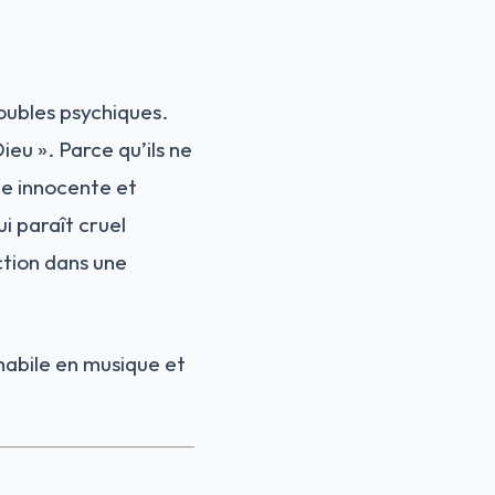
oubles psychiques.
eu ». Parce qu’ils ne
me innocente et
i paraît cruel
ection dans une
, habile en musique et