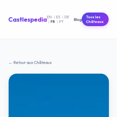
EN
|
ES
|
DE
Tous les
Castlespedia
Blog
|
FR
|
PT
Châteaux
← Retour aux Châteaux