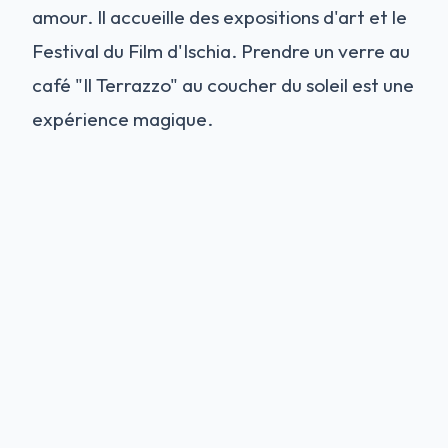
amour. Il accueille des expositions d'art et le
Festival du Film d'Ischia. Prendre un verre au
café "Il Terrazzo" au coucher du soleil est une
expérience magique.
Signification Culturelle et
Artistique
Le Château Aragonais n'est pas seulement un
monument historique ; c'est un lieu de
création. La famille Mattera, qui le possède
depuis les années 1960, l'a transformé en un
centre culturel vivant. Il accueille chaque été
le célèbre
Festival International du Film