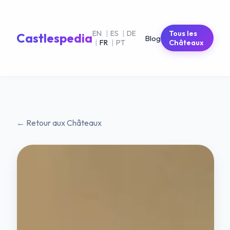
EN
|
ES
|
DE
Tous les
Castlespedia
Blog
|
FR
|
PT
Châteaux
← Retour aux Châteaux