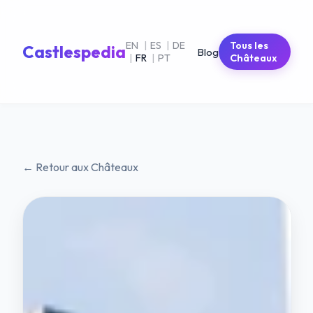
EN
|
ES
|
DE
Tous les
Castlespedia
Blog
|
FR
|
PT
Châteaux
← Retour aux Châteaux