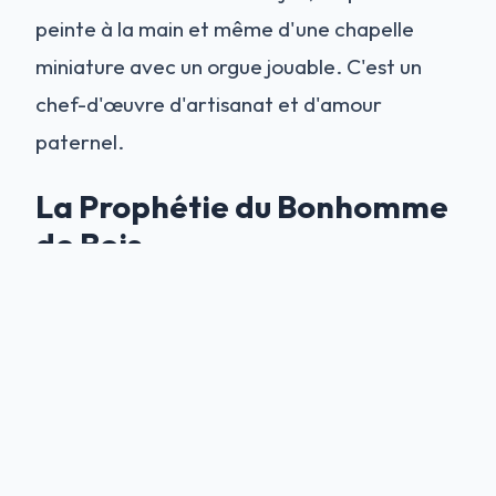
peinte à la main et même d'une chapelle
miniature avec un orgue jouable. C'est un
chef-d'œuvre d'artisanat et d'amour
paternel.
La Prophétie du Bonhomme
de Bois
Dans le grenier du château repose une
étrange figure en bois connue sous le nom de
"Bonhomme de Bois" (Træmanden). Il est
allongé sur une pile de coussins sous les
combles. La légende dit que s'il est jamais