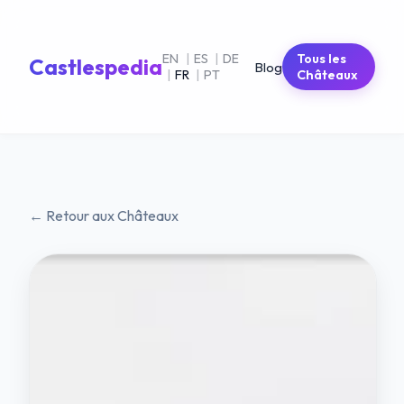
EN
|
ES
|
DE
Tous les
Castlespedia
Blog
|
FR
|
PT
Châteaux
← Retour aux Châteaux