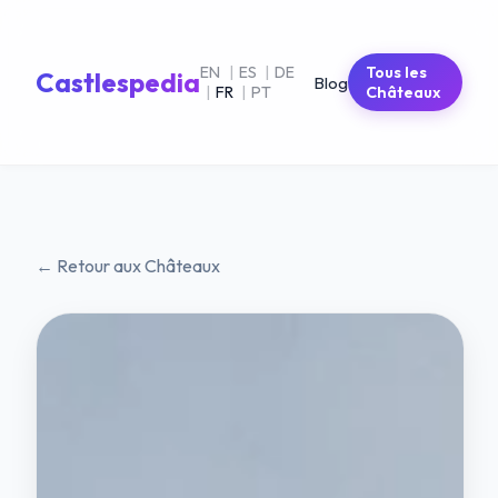
EN
|
ES
|
DE
Tous les
Castlespedia
Blog
|
FR
|
PT
Châteaux
← Retour aux Châteaux