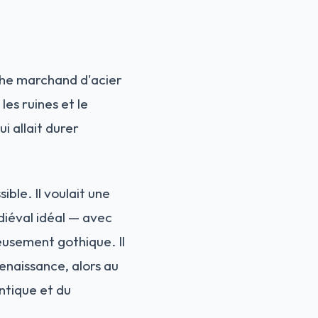
iche marchand d'acier
les ruines et le
 allait durer
ble. Il voulait une
iéval idéal — avec
eusement gothique. Il
Renaissance, alors au
ntique et du