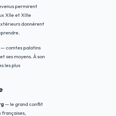
 revenus permirent
x XIIe et XIIIe
 extérieurs donnèrent
reprendre.
s — comtes palatins
 et ses moyens. À son
s les plus
e
rg
— le grand conflit
 françaises,