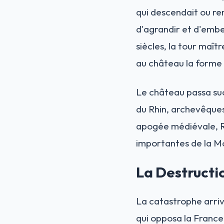
qui descendait ou re
d'agrandir et d'embel
siècles, la tour maît
au château la forme 
Le château passa suc
du Rhin, archevêques
apogée médiévale, Re
importantes de la Mo
La Destructio
La catastrophe arri
qui opposa la France