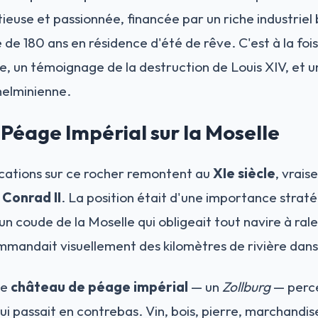
euse et passionnée, financée par un riche industriel b
 de 180 ans en résidence d'été de rêve. C'est à la f
, un témoignage de la destruction de Louis XIV, et 
helminienne.
 Péage Impérial sur la Moselle
ications sur ce rocher remontent au
XIe siècle
, vrai
r
Conrad II
. La position était d'une importance strat
 coude de la Moselle qui obligeait tout navire à ralent
andait visuellement des kilomètres de rivière dans 
de
château de péage impérial
— un
Zollburg
— perce
 qui passait en contrebas. Vin, bois, pierre, marchandis