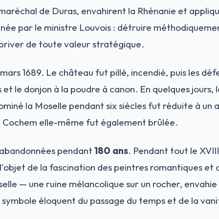
réchal de Duras, envahirent la Rhénanie et appliquè
née par le ministre Louvois : détruire méthodiquement
 priver de toute valeur stratégique.
ars 1689. Le château fut pillé, incendié, puis les déf
s et le donjon à la poudre à canon. En quelques jours, 
ominé la Moselle pendant six siècles fut réduite à un
de Cochem elle-même fut également brûlée.
t abandonnées pendant
180 ans
. Pendant tout le XVIII
 l'objet de la fascination des peintres romantiques et
elle — une ruine mélancolique sur un rocher, envahie 
 symbole éloquent du passage du temps et de la vani