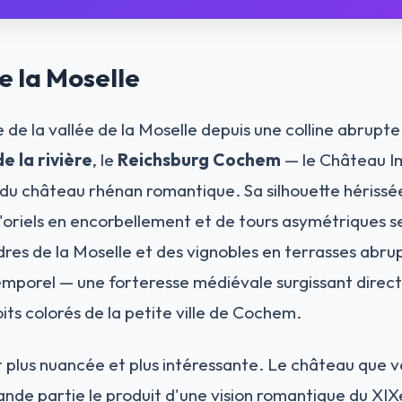
e la Moselle
de la vallée de la Moselle depuis une colline abrupte
e la rivière
, le
Reichsburg Cochem
— le Château I
u château rhénan romantique. Sa silhouette hérissée 
d'oriels en encorbellement et de tours asymétriques se
es de la Moselle et des vignobles en terrasses abrup
ntemporel — une forteresse médiévale surgissant dir
its colorés de la petite ville de Cochem.
st plus nuancée et plus intéressante. Le château que 
rande partie le produit d'une vision romantique du XIX