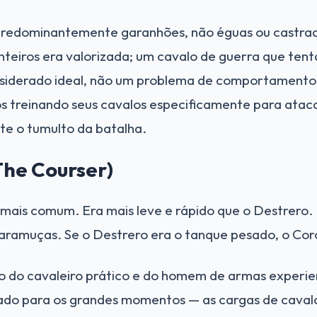
redominantemente garanhões, não éguas ou castrad
nteiros era valorizada; um cavalo de guerra que ten
nsiderado ideal, não um problema de comportamento
s treinando seus cavalos especificamente para ataca
te o tumulto da batalha.
The Courser)
 mais comum. Era mais leve e rápido que o Destrero.
aramuças. Se o Destrero era o tanque pesado, o Corc
lo do cavaleiro prático e do homem de armas experi
ado para os grandes momentos — as cargas de caval