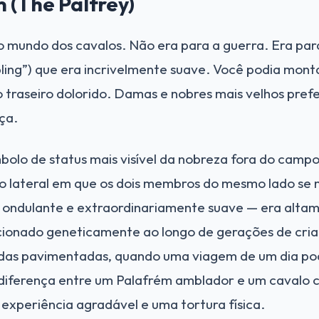
 (The Palfrey)
mundo dos cavalos. Não era para a guerra. Era para
ling”) que era incrivelmente suave. Você podia mont
 traseiro dolorido. Damas e nobres mais velhos pref
ça.
bolo de status mais visível da nobreza fora do camp
o lateral em que os dois membros do mesmo lado se 
ondulante e extraordinariamente suave — era altam
ionado geneticamente ao longo de gerações de cria
as pavimentadas, quando uma viagem de um dia podia
 a diferença entre um Palafrém amblador e um cavalo
experiência agradável e uma tortura física.