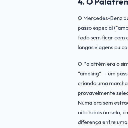
4. O Palafrém
O Mercedes-Benz do 
passo especial (“amb
todo sem ficar com o
longas viagens ou ca
O Palafrém era o sím
“ambling” — um pass
criando uma marcha 
provavelmente selec
Numa era sem estrad
oito horas na sela,
diferença entre uma 