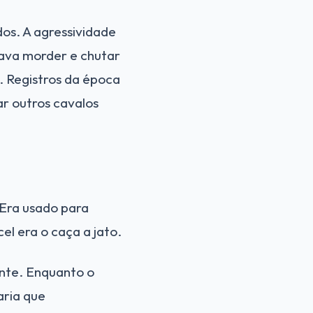
os. A agressividade
tava morder e chutar
. Registros da época
r outros cavalos
 Era usado para
el era o caça a jato.
ente. Enquanto o
aria que