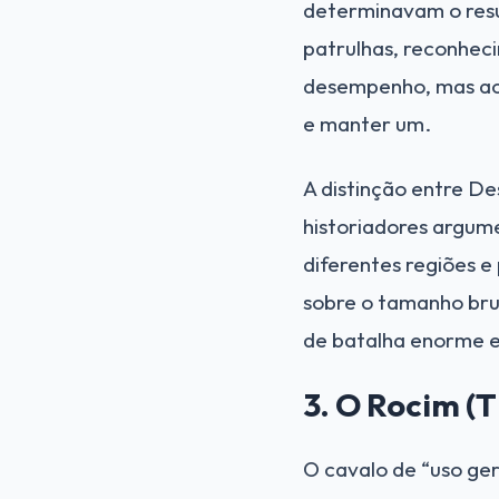
determinavam o resul
patrulhas, reconhec
desempenho, mas ace
e manter um.
A distinção entre De
historiadores argum
diferentes regiões e
sobre o tamanho bru
de batalha enorme e 
3. O Rocim (
O cavalo de “uso ge