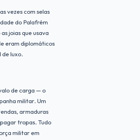
as vezes com selas
idade do Palafrém
as joias que usava
de eram diplomáticos
 de luxo.
valo de carga — o
panha militar. Um
 tendas, armaduras
 pagar tropas. Tudo
orça militar em