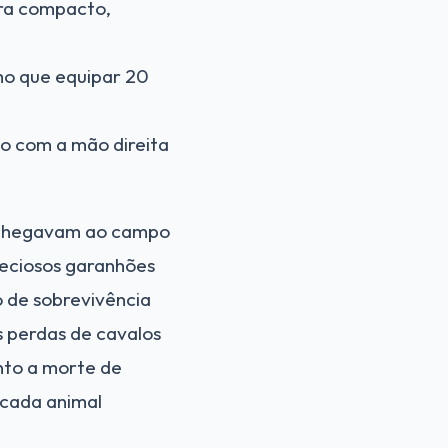
Era compacto,
mo que equipar 20
lo com a mão direita
e chegavam ao campo
reciosos garanhões
 de sobrevivência
s perdas de cavalos
nto a morte de
 cada animal