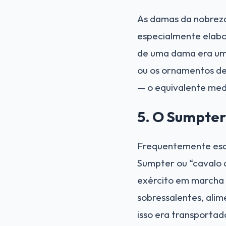
As damas da nobreza
especialmente elabo
de uma dama era um i
ou os ornamentos de 
— o equivalente med
5. O Sumpter
Frequentemente esqu
Sumpter ou “cavalo 
exército em marcha 
sobressalentes, alim
isso era transportad