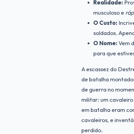
Realidade:
Prov
musculoso e
ráp
O Custo:
Incriv
soldados. Apena
O Nome:
Vem d
para que estive
A escassez do Dest
de batalha montados
de guerra no moment
militar: um cavalei
em batalha eram con
cavaleiros, e invent
perdido.