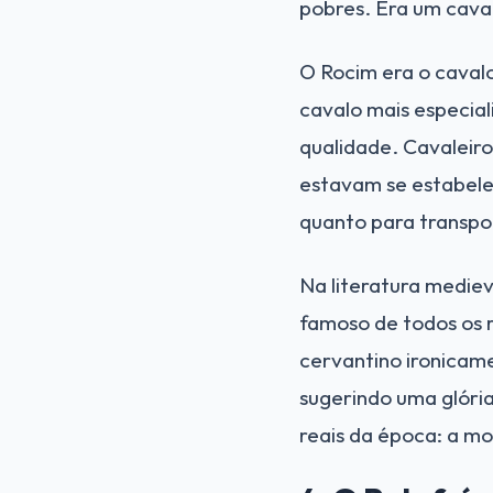
pobres. Era um cava
O Rocim era o cava
cavalo mais especial
qualidade. Cavaleir
estavam se estabel
quanto para transpo
Na literatura medie
famoso de todos os r
cervantino ironicame
sugerindo uma glória
reais da época: a mo