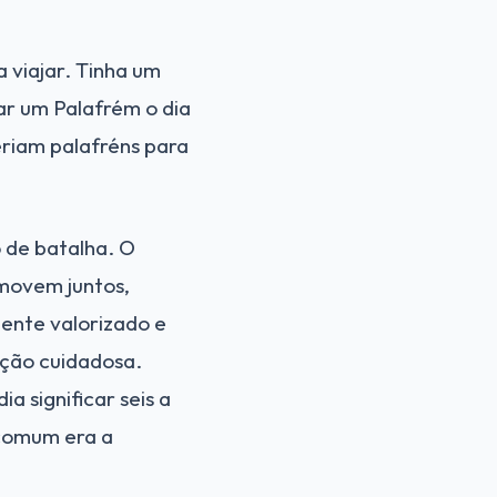
 viajar. Tinha um
ar um Palafrém o dia
eriam palafréns para
o de batalha. O
movem juntos,
ente valorizado e
ção cuidadosa.
 significar seis a
 comum era a