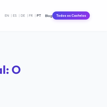
Blog
EN
|
ES
|
DE
|
FR
|
PT
Todos os Castelos
l: O