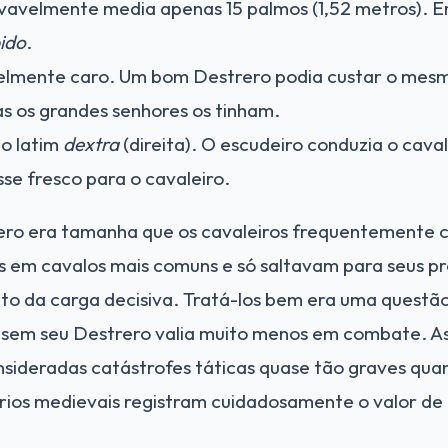
avelmente media apenas 15 palmos (1,52 metros). 
ido
.
elmente caro. Um bom Destrero podia custar o mes
s os grandes senhores os tinham.
o latim
dextra
(direita). O escudeiro conduzia o cava
sse fresco para o cavaleiro.
rero era tamanha que os cavaleiros frequentement
 em cavalos mais comuns e só saltavam para seus p
o da carga decisiva. Tratá-los bem era uma questão
ro sem seu Destrero valia muito menos em combate. A
sideradas catástrofes táticas quase tão graves qua
ários medievais registram cuidadosamente o valor de