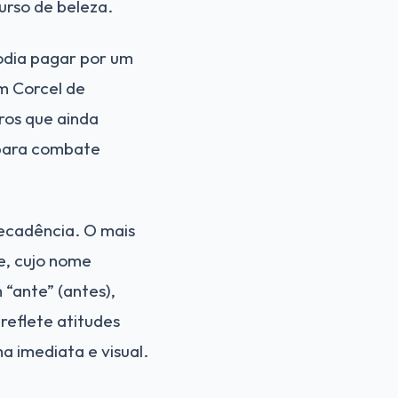
urso de beleza.
odia pagar por um
m Corcel de
ros que ainda
para combate
ecadência. O mais
e, cujo nome
“ante” (antes),
reflete atitudes
a imediata e visual.