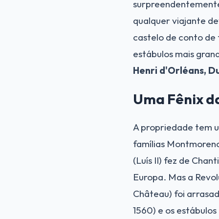
surpreendentemente 
qualquer viajante de
castelo de conto de 
estábulos mais gran
Henri d'Orléans, 
Uma Fênix da
A propriedade tem u
famílias Montmorenc
(Luís II) fez de Chan
Europa. Mas a Revolu
Château) foi arrasa
1560) e os estábulos