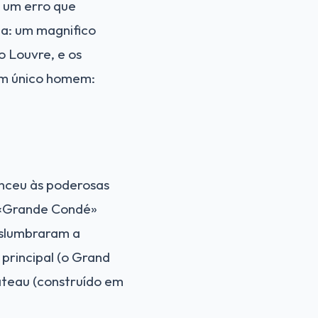
 um erro que
la: um magnifico
o Louvre, e os
 um único homem:
enceu às poderosas
O «Grande Condé»
deslumbraram a
 principal (o Grand
âteau (construído em