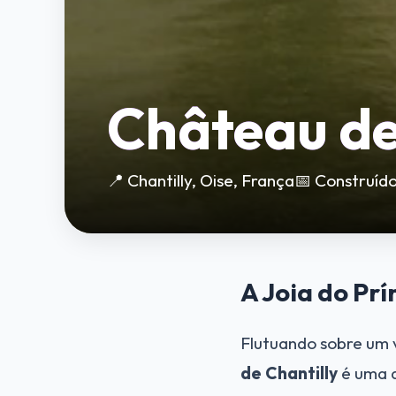
Château de
📍 Chantilly, Oise, França
📅 Construíd
A Joia do Prí
Flutuando sobre um v
de Chantilly
é uma d