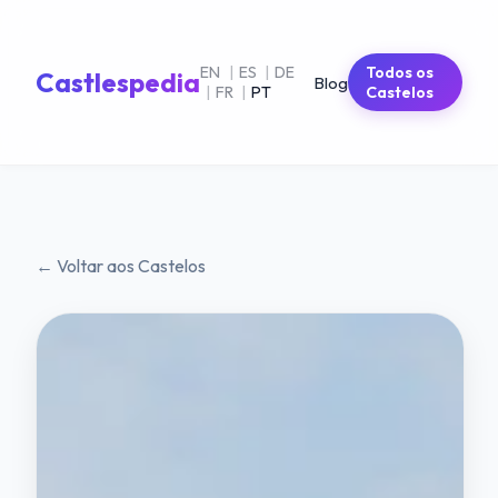
EN
|
ES
|
DE
Todos os
Castlespedia
Blog
|
FR
|
PT
Castelos
← Voltar aos Castelos