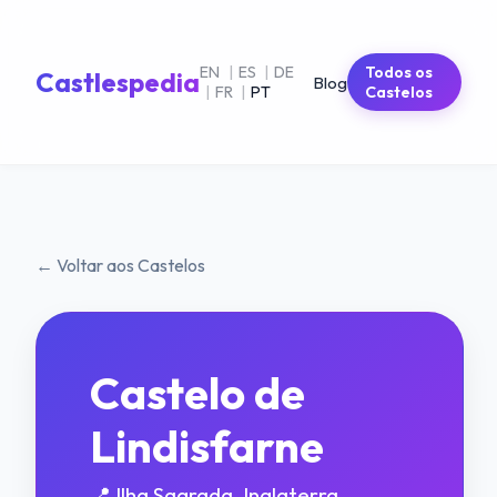
EN
|
ES
|
DE
Todos os
Castlespedia
Blog
|
FR
|
PT
Castelos
← Voltar aos Castelos
Castelo de
Lindisfarne
📍 Ilha Sagrada, Inglaterra