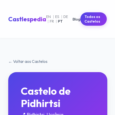
EN
|
ES
|
DE
Todos os
Castlespedia
Blog
|
FR
|
PT
Castelos
← Voltar aos Castelos
Castelo de
Pidhirtsi
📍 Pidhirtsi, Ucrânia