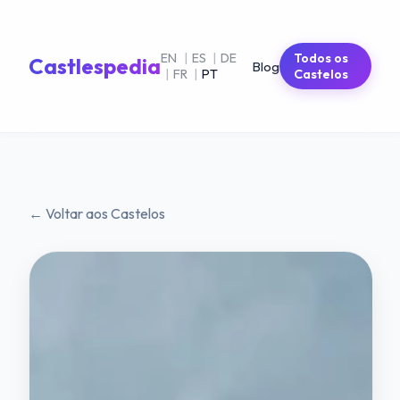
EN
|
ES
|
DE
Todos os
Castlespedia
Blog
|
FR
|
PT
Castelos
← Voltar aos Castelos