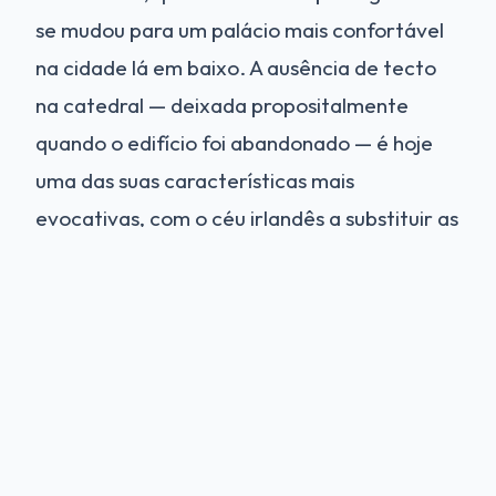
se mudou para um palácio mais confortável
na cidade lá em baixo. A ausência de tecto
na catedral — deixada propositalmente
quando o edifício foi abandonado — é hoje
uma das suas características mais
evocativas, com o céu irlandês a substituir as
abóbadas e a chuva a cair sobre os lajes
funerárias.
O Sarcófago de Scudamore
e os Artefactos
Um dos artefactos mais intrigantes do local é