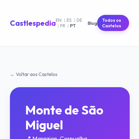
EN
|
ES
|
DE
Todos os
Castlespedia
Blog
|
FR
|
PT
Castelos
← Voltar aos Castelos
Monte de São
Miguel
📍 Marazion, Cornualha,