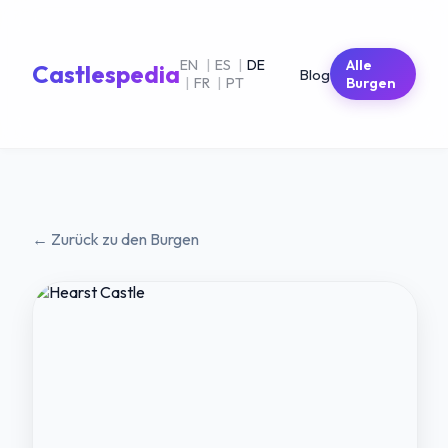
EN
|
ES
|
DE
Alle
Castlespedia
Blog
|
FR
|
PT
Burgen
← Zurück zu den Burgen