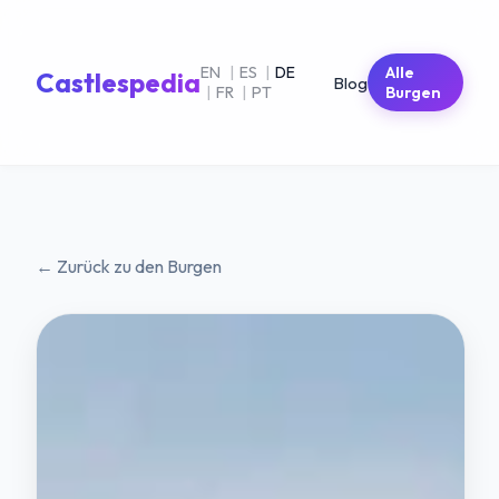
EN
|
ES
|
DE
Alle
Castlespedia
Blog
|
FR
|
PT
Burgen
← Zurück zu den Burgen