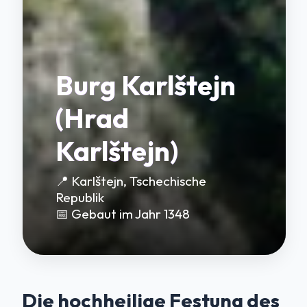
Burg Karlštejn
(Hrad
Karlštejn)
📍 Karlštejn, Tschechische
Republik
📅 Gebaut im Jahr 1348
Die hochheilige Festung des