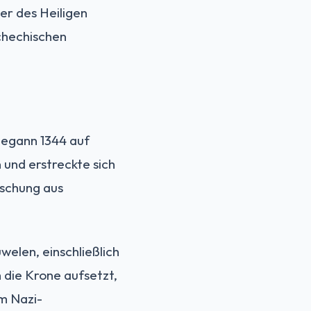
er des Heiligen
chechischen
begann 1344 auf
 und erstreckte sich
ischung aus
elen, einschließlich
 die Krone aufsetzt,
em Nazi-