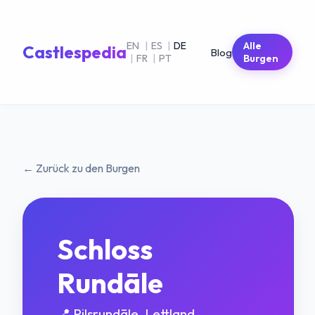
EN
|
ES
|
DE
Alle
Castlespedia
Blog
|
FR
|
PT
Burgen
← Zurück zu den Burgen
Schloss
Rundāle
📍 Pilsrundāle, Lettland