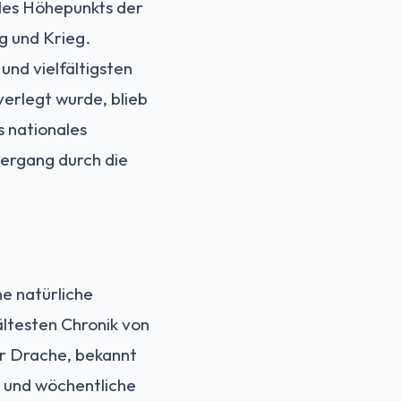
 des Höhepunkts der
g und Krieg.
und vielfältigsten
verlegt wurde, blieb
s nationales
iergang durch die
e natürliche
ltesten Chronik von
er Drache, bekannt
te und wöchentliche