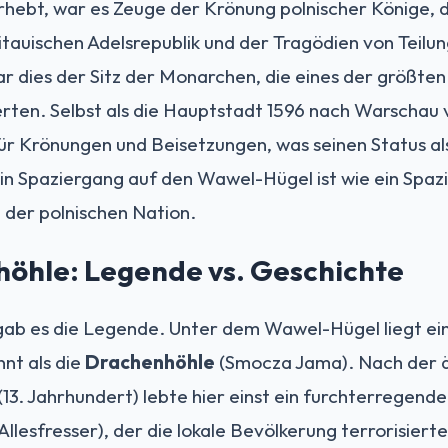
erhebt, war es Zeuge der Krönung polnischer Könige,
itauischen Adelsrepublik und der Tragödien von Teilun
 dies der Sitz der Monarchen, die eines der größten 
rten. Selbst als die Hauptstadt 1596 nach Warschau 
r Krönungen und Beisetzungen, was seinen Status al
Ein Spaziergang auf den Wawel-Hügel ist wie ein Spaz
der polnischen Nation.
öhle: Legende vs. Geschichte
gab es die Legende. Unter dem Wawel-Hügel liegt ein
nnt als die
Drachenhöhle
(Smocza Jama). Nach der ä
3. Jahrhundert) lebte hier einst ein furchterregend
Allesfresser), der die lokale Bevölkerung terrorisier