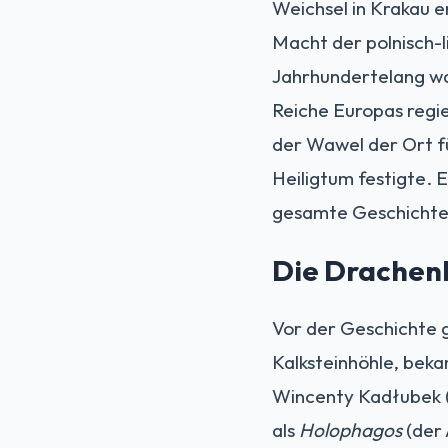
Weichsel in Krakau 
Macht der polnisch-l
Jahrhundertelang war
Reiche Europas regie
der Wawel der Ort fü
Heiligtum festigte. 
gesamte Geschichte 
Die Drachenh
Vor der Geschichte 
Kalksteinhöhle, beka
Wincenty Kadłubek (1
als
Holophagos
(der 