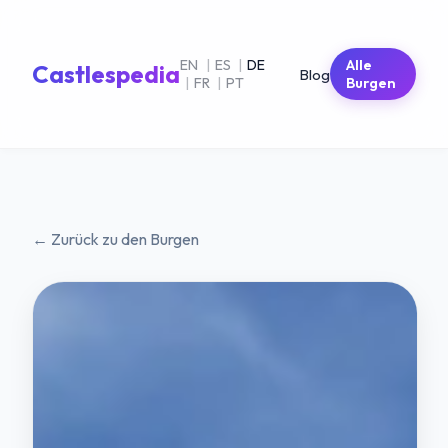
EN
|
ES
|
DE
Alle
Castlespedia
Blog
|
FR
|
PT
Burgen
← Zurück zu den Burgen