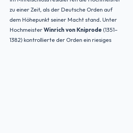
zu einer Zeit, als der Deutsche Orden auf
dem Höhepunkt seiner Macht stand. Unter
Hochmeister
Winrich von Kniprode
(1351–
1382) kontrollierte der Orden ein riesiges
Territorium, hatte diplomatische
Beziehungen zu ganz Europa und war eine
der wohlhabendsten Institutionen des
Abendlandes. Die Marienburg war der
Kristallisationspunkt dieser Macht.
Der Große Krieg und der
Niedergang