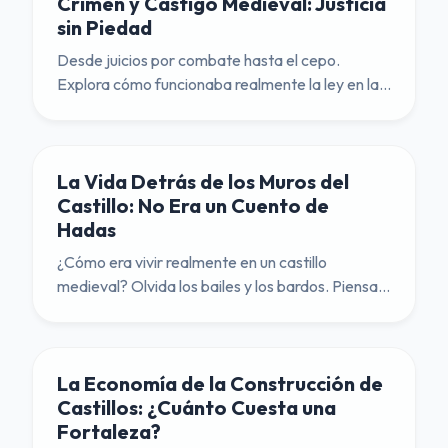
Crimen y Castigo Medieval: Justicia
sin Piedad
Desde juicios por combate hasta el cepo.
Explora cómo funcionaba realmente la ley en la
Edad Media y por qué preferirías ser un noble
que un campesino.
La Vida Detrás de los Muros del
Castillo: No Era un Cuento de
Hadas
¿Cómo era vivir realmente en un castillo
medieval? Olvida los bailes y los bardos. Piensa
en el frío, la oscuridad y la falta de privacidad.
La Economía de la Construcción de
Castillos: ¿Cuánto Cuesta una
Fortaleza?