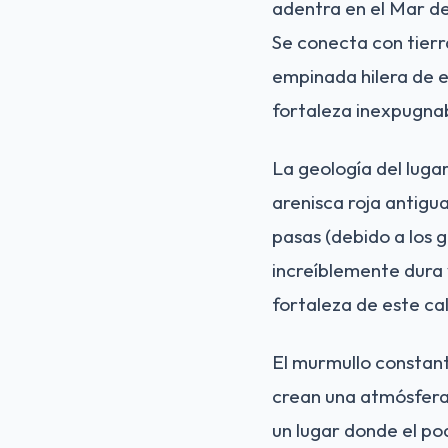
adentra en el Mar de
Se conecta con tier
empinada hilera de e
fortaleza inexpugnab
La geología del luga
arenisca roja antigu
pasas (debido a los g
increíblemente dura 
fortaleza de este cal
El murmullo constant
crean una atmósfera 
un lugar donde el po