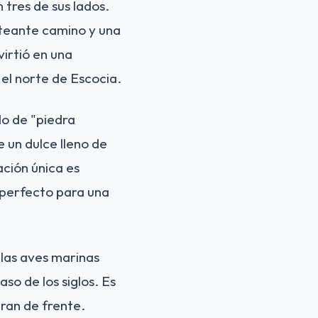
tres de sus lados.
nteante camino y una
virtió en una
 el norte de Escocia.
do de "piedra
 un dulce lleno de
ación única es
l perfecto para una
 las aves marinas
so de los siglos. Es
ran de frente.