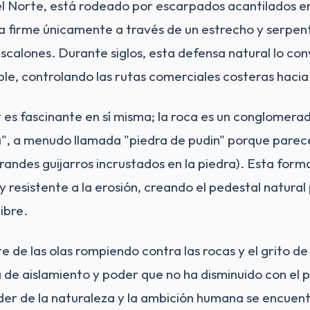
l Norte, está rodeado por escarpados acantilados en 
ra firme únicamente a través de un estrecho y serpe
scalones. Durante siglos, esta defensa natural lo con
le, controlando las rutas comerciales costeras hacia
r es fascinante en sí misma; la roca es un conglomera
a", a menudo llamada "piedra de pudin" porque parece
randes guijarros incrustados en la piedra). Esta form
y resistente a la erosión, creando el pedestal natura
ibre.
e de las olas rompiendo contra las rocas y el grito de
de aislamiento y poder que no ha disminuido con el pa
der de la naturaleza y la ambición humana se encuent