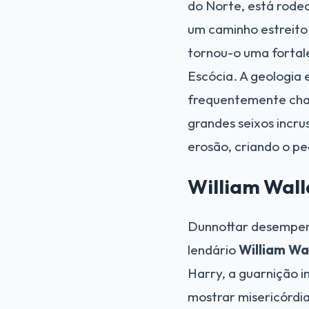
do Norte, está rodea
um caminho estreito 
tornou-o uma fortale
Escócia. A geologia 
frequentemente cha
grandes seixos incru
erosão, criando o pe
William Wall
Dunnottar desempenh
lendário
William Wa
Harry, a guarnição i
mostrar misericórdia