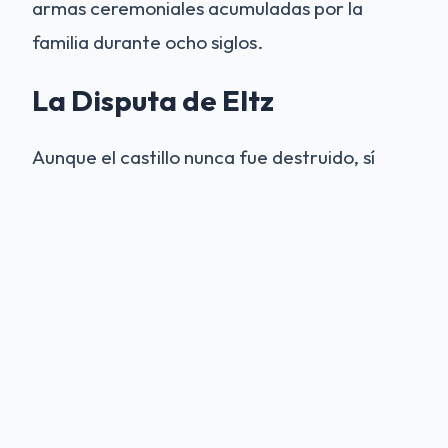
armas ceremoniales acumuladas por la
familia durante ocho siglos.
La Disputa de Eltz
Aunque el castillo nunca fue destruido, sí
conoció el conflicto. El más famoso fue la
**Disputa de Eltz** (1331–1336), donde los
señores de Eltz se rebelaron contra el
arzobispo de Tréveris, Balduino de
Luxemburgo. El arzobispo sitió el castillo y
construyó un "castillo de asedio" (*Trutzeltz*)
en una ladera opuesta para bombardearlo
con catapultas. Todavía se pueden ver las