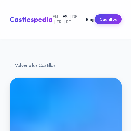
EN
|
ES
|
DE
Castlespedia
Blog
Castillos
|
FR
|
PT
← Volver a los Castillos