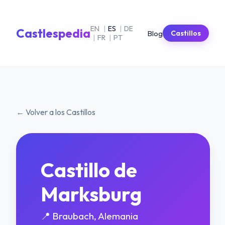
EN
|
ES
|
DE
Castlespedia
Blog
Castillos
|
FR
|
PT
← Volver a los Castillos
Castillo de
Marksburg
📍 Braubach, Alemania