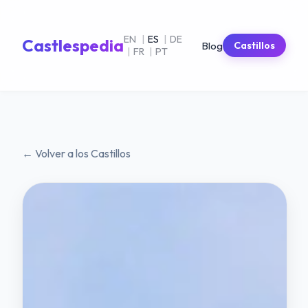
EN
|
ES
|
DE
Castlespedia
Blog
Castillos
|
FR
|
PT
← Volver a los Castillos