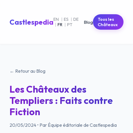
EN
|
ES
|
DE
Tous les
Castlespedia
Blog
|
FR
|
PT
Châteaux
← Retour au Blog
Les Châteaux des
Templiers : Faits contre
Fiction
20/05/2024
•
Par Équipe éditoriale de Castlespedia