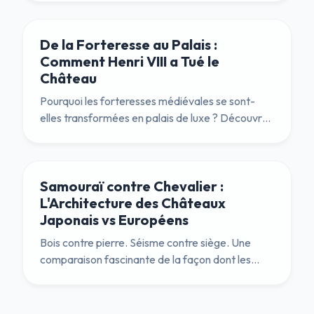
Universelle Exceptionnelle » pour l'humanité.
De la Forteresse au Palais :
Comment Henri VIII a Tué le
Château
Pourquoi les forteresses médiévales se sont-
elles transformées en palais de luxe ? Découvrez
la révolution Tudor qui remplaça les meurtrières
par des fenêtres en verre et les douves par des
jardins à la française.
Samouraï contre Chevalier :
L'Architecture des Châteaux
Japonais vs Européens
Bois contre pierre. Séisme contre siège. Une
comparaison fascinante de la façon dont les
châteaux japonais et européens ont évolué pour
résoudre des problèmes différents avec un génie
ingénieux.