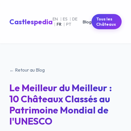
EN
|
ES
|
DE
Tous les
Castlespedia
Blog
|
FR
|
PT
Châteaux
← Retour au Blog
Le Meilleur du Meilleur :
10 Châteaux Classés au
Patrimoine Mondial de
l'UNESCO