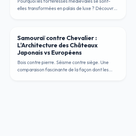
Pourquoi les forteresses médiévales se sont-
elles transformées en palais de luxe ? Découvrez
la révolution Tudor qui remplaça les meurtrières
par des fenêtres en verre et les douves par des
jardins à la française.
Samouraï contre Chevalier :
L'Architecture des Châteaux
Japonais vs Européens
Bois contre pierre. Séisme contre siège. Une
comparaison fascinante de la façon dont les
châteaux japonais et européens ont évolué pour
résoudre des problèmes différents avec un génie
ingénieux.