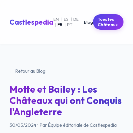
EN
|
ES
|
DE
Tous les
Castlespedia
Blog
|
FR
|
PT
Châteaux
← Retour au Blog
Motte et Bailey : Les
Châteaux qui ont Conquis
l'Angleterre
30/05/2024
•
Par Équipe éditoriale de Castlespedia