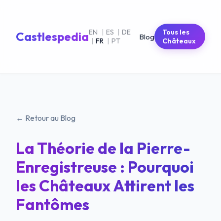
EN
|
ES
|
DE
Tous les
Castlespedia
Blog
|
FR
|
PT
Châteaux
← Retour au Blog
La Théorie de la Pierre-
Enregistreuse : Pourquoi
les Châteaux Attirent les
Fantômes