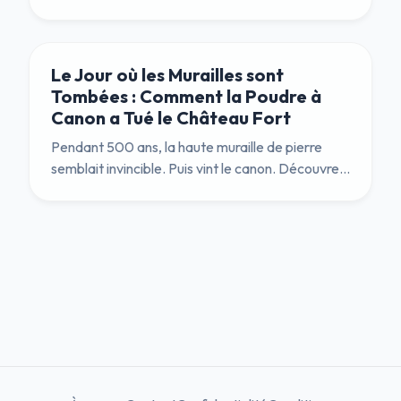
programme pour le passionné de châteaux.
Le Jour où les Murailles sont
Tombées : Comment la Poudre à
Canon a Tué le Château Fort
Pendant 500 ans, la haute muraille de pierre
semblait invincible. Puis vint le canon. Découvrez
l'histoire explosive de la façon dont la poudre
noire a bouleversé l'architecture militaire et la
société féodale pour toujours.