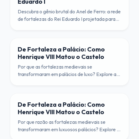
Eduardo I
Descubra o gênio brutal do Anel de Ferro: a rede
de fortalezas do Rei Eduardo I projetada para
esmagar a independência galesa. Um mergulho
profundo em Conwy, Caernarfon, Beaumaris e
Harlech.
De Fortaleza a Palácio: Como
Henrique VIII Matou o Castelo
Por que as fortalezas medievais se
transformaram em palácios de luxo? Explore a
revolução Tudor que substituiu as seteiras por
janelas de vidro e os fossos por jardins.
De Fortaleza a Palácio: Como
Henrique VIII Matou o Castelo
Por que razão as fortalezas medievais se
transformaram em luxuosos palácios? Explore a
revolução Tudor que substituiu as seteiras por