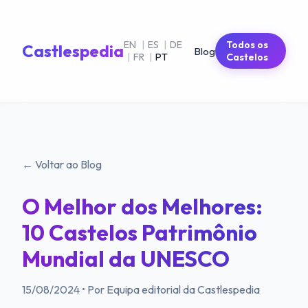
EN
|
ES
|
DE
Todos os
Castlespedia
Blog
|
FR
|
PT
Castelos
← Voltar ao Blog
O Melhor dos Melhores:
10 Castelos Patrimônio
Mundial da UNESCO
15/08/2024
•
Por Equipa editorial da Castlespedia