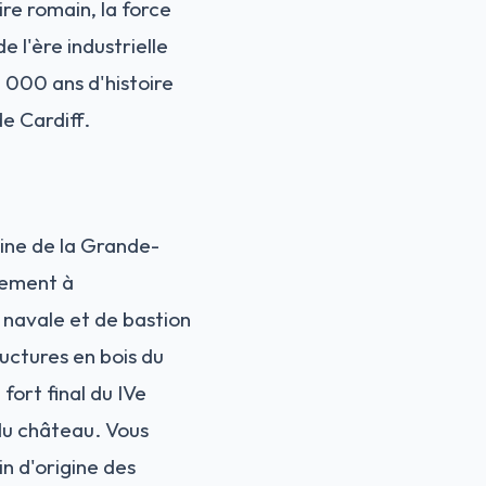
ire romain, la force
 l'ère industrielle
 000 ans d'histoire
e Cardiff.
aine de la Grande-
cement à
e navale et de bastion
ructures en bois du
fort final du IVe
 du château. Vous
n d'origine des