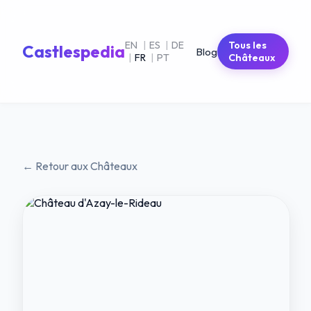
EN
|
ES
|
DE
Tous les
Castlespedia
Blog
|
FR
|
PT
Châteaux
← Retour aux Châteaux