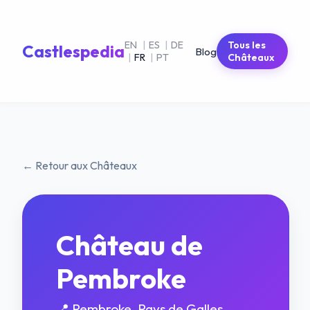
EN
|
ES
|
DE
Tous les
Castlespedia
Blog
|
FR
|
PT
Châteaux
← Retour aux Châteaux
Château de
Pembroke
📍 Pembroke, Pays de Galles