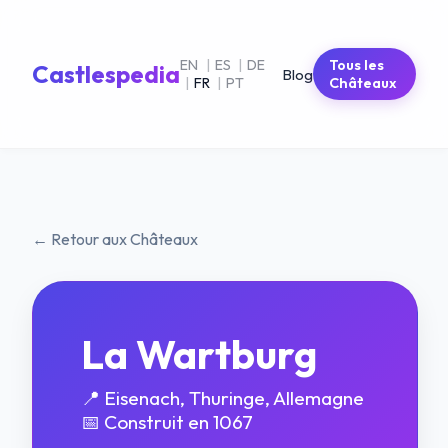
EN
|
ES
|
DE
Tous les
Castlespedia
Blog
|
FR
|
PT
Châteaux
← Retour aux Châteaux
La Wartburg
📍 Eisenach, Thuringe, Allemagne
📅 Construit en 1067