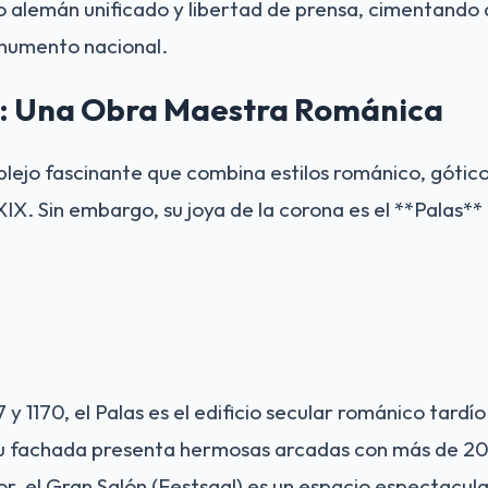
 alemán unificado y libertad de prensa, cimentando 
onumento nacional.
a: Una Obra Maestra Románica
ejo fascinante que combina estilos románico, gótico
o XIX. Sin embargo, su joya de la corona es el **Palas*
 y 1170, el Palas es el edificio secular románico tard
 Su fachada presenta hermosas arcadas con más de 2
rior, el Gran Salón (Festsaal) es un espacio espectacul