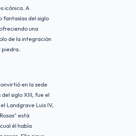
s icónica. A
 fantasías del siglo
 ofreciendo una
lo de la integración
 piedra.
onvirtió en la sede
el siglo XIII, fue el
el Landgrave Luis IV,
 Rosas" está
cual él había
 rosas. Ella sigue