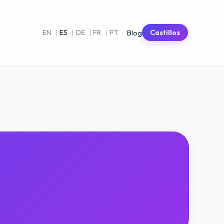
Blog
EN
|
ES
|
DE
|
FR
|
PT
Castillos