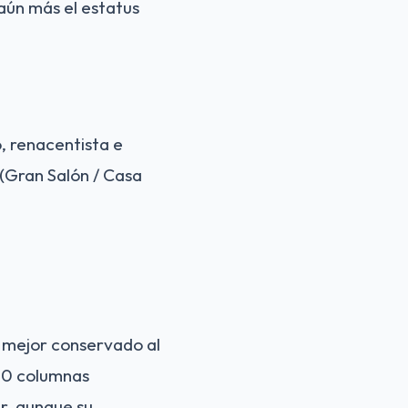
aún más el estatus
, renacentista e
* (Gran Salón / Casa
ío mejor conservado al
00 columnas
ar, aunque su