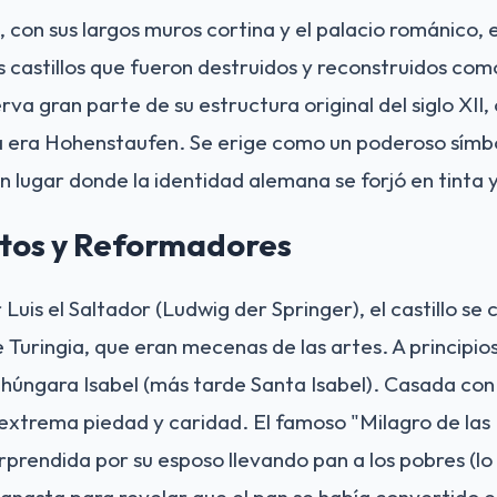
o, con sus largos muros cortina y el palacio románico, e
 castillos que fueron destruidos y reconstruidos como
va gran parte de su estructura original del siglo XII,
la era Hohenstaufen. Se erige como un poderoso símbo
n lugar donde la identidad alemana se forjó en tinta y
ntos y Reformadores
uis el Saltador (Ludwig der Springer), el castillo se c
Turingia, que eran mecenas de las artes. A principios d
 húngara Isabel (más tarde Santa Isabel). Casada con 
extrema piedad y caridad. El famoso "Milagro de las
rprendida por su esposo llevando pan a los pobres (lo 
canasta para revelar que el pan se había convertido en