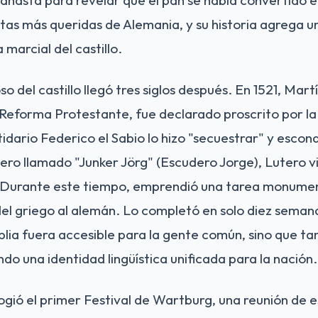
ntas más queridas de Alemania, y su historia agrega 
a marcial del castillo.
o del castillo llegó tres siglos después. En 1521, Mart
Reforma Protestante, fue declarado proscrito por l
rtidario Federico el Sabio lo hizo "secuestrar" y esco
ero llamado "Junker Jörg" (Escudero Jorge), Lutero vi
 Durante este tiempo, emprendió una tarea monument
l griego al alemán. Lo completó en solo diez semana
iblia fuera accesible para la gente común, sino que t
do una identidad lingüística unificada para la nación.
 acogió el primer Festival de Wartburg, una reunión de