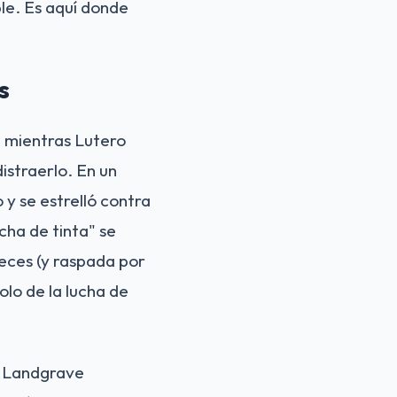
ble. Es aquí donde
s
e mientras Lutero
istraerlo. En un
o y se estrelló contra
cha de tinta" se
veces (y raspada por
olo de la lucha de
l Landgrave