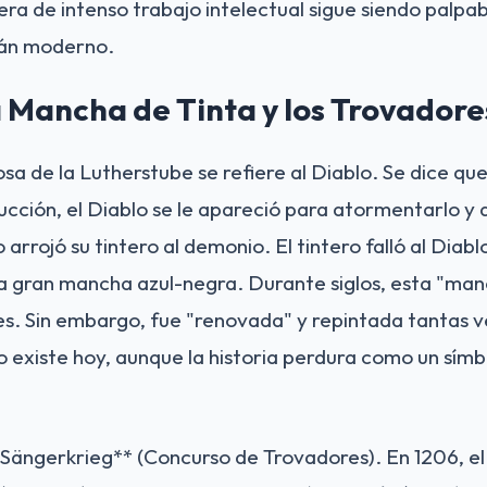
era de intenso trabajo intelectual sigue siendo palpa
mán moderno.
 Mancha de Tinta y los Trovadore
a de la Lutherstube se refiere al Diablo. Se dice qu
ucción, el Diablo se le apareció para atormentarlo y d
 arrojó su tintero al demonio. El tintero falló al Diabl
a gran mancha azul-negra. Durante siglos, esta "man
tes. Sin embargo, fue "renovada" y repintada tantas 
no existe hoy, aunque la historia perdura como un símb
*Sängerkrieg** (Concurso de Trovadores). En 1206, e