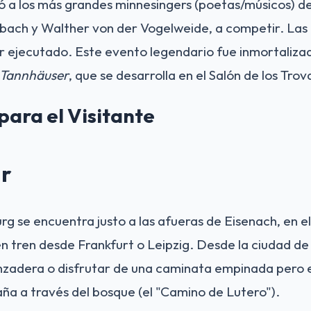
 a los más grandes minnesingers (poetas/músicos) de 
ach y Walther von der Vogelweide, a competir. Las 
r ejecutado. Este evento legendario fue inmortaliza
Tannhäuser
, que se desarrolla en el Salón de los Trov
para el Visitante
r
rg se encuentra justo a las afueras de Eisenach, en e
en tren desde Frankfurt o Leipzig. Desde la ciudad d
nzadera o disfrutar de una caminata empinada pero
ña a través del bosque (el "Camino de Lutero").