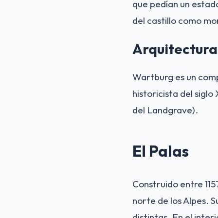
que pedían un estado
del castillo como m
Arquitectur
Wartburg es un compl
historicista del sigl
del Landgrave).
El Palas
Construido entre 1157
norte de los Alpes.
distintas. En el inte